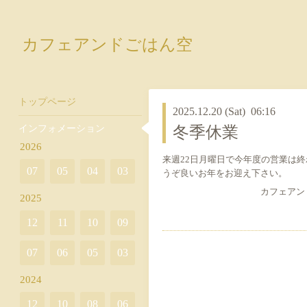
カフェアンドごはん空
トップページ
2025.12.20 (Sat) 06:16
インフォメーション
冬季休業
2026
来週22日月曜日で今年度の営業は
07
05
04
03
うぞ良いお年をお迎え下さ
カフェアンドご
2025
12
11
10
09
07
06
05
03
2024
12
10
08
06