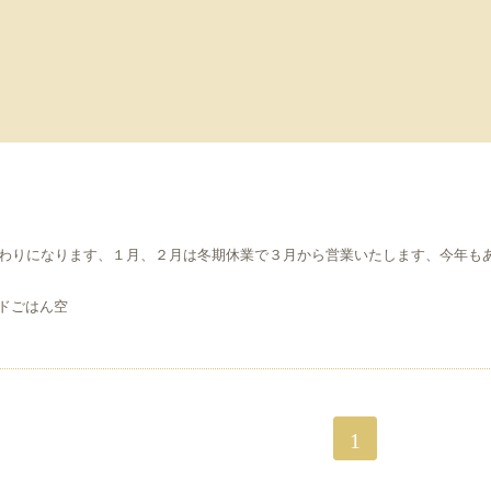
終わりになります、１月、２月は冬期休業で３月から営業いたします、今年も
い。
はん空
1